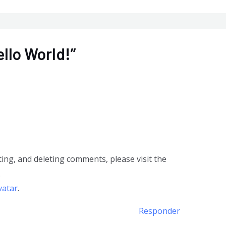
llo World!”
ting, and deleting comments, please visit the
.
vatar
.
Responder